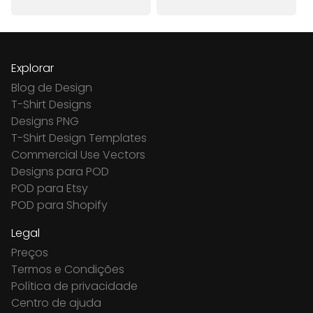
Explorar
Blog de Design
T-Shirt Designs
Designs PNG
T-Shirt Design Templates
Commercial Use Vectors
Designs para POD
POD para Etsy
POD para Shopify
Legal
Preços
Termos e Condições
Política de privacidade
Centro de ajuda