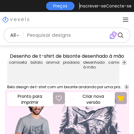
Preços
Inscrever-se
Conecte-se
All
Desenho de t-shirt de bisonte desenhado à mão
camiseta
búfalo
animal
pradaria
desenhado
camiseta
te
à mão
Belo design de t-shirt com um bisonte andando por uma pradaria no estilo desenhado à mão. Este design gráfico da T pode ser usado em camisas canecas pôsteres hoodies e outros produtos merch. Vem com um arquivo PNG transparente perfeito para plataformas POD como Merch by Amazon Redbubble Teespring Printful e muito mais
Pronto para
Criar nova
imprimir
versão