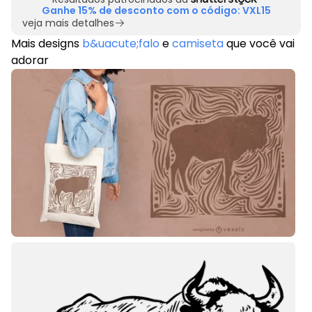
Ganhe 15% de desconto com o código: VXL15
veja mais detalhes
Mais designs
b&uacute;falo
e
camiseta
que você vai
adorar